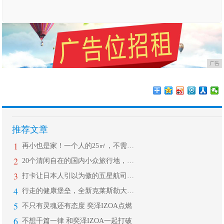
广告
推荐文章
1
再小也是家！一个人的25㎡，不需要太
2
20个清闲自在的国内小众旅行地，让喧
3
打卡让日本人引以为傲的五星航司ANA
4
行走的健康堡垒，全新克莱斯勒大捷龙
5
不只有灵魂还有态度 奕泽IZOA点燃
6
不想千篇一律 和奕泽IZOA一起打破