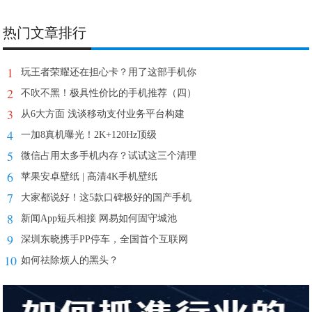
热门文章排行
1
玩王者荣耀还在担心卡？用了这部手机你
2
不吹不黑！极具性价比的手机推荐（四）
3
从6大方面 浅谈移动支付业务平台构建
4
一加8真机曝光！2K+120Hz顶级
5
微信占用太多手机内存？试试这三个清理
6
苹果安卓壁纸 | 高清4K手机壁纸
7
大家都说好！这5款口碑极好的国产手机
8
新闻App短兵相接 网易如何固守城池
9
深圳东晓携手PP停车，全国首个互联网
10
如何祛除烦人的黑头？