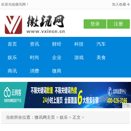
欢迎光临微讯网！
加入收藏
登录
注册
首页
资讯
财经
科技
汽车
娱乐
时尚
企业
游戏
美食
商讯
消费
微商
广告
当前所在位置：
微讯网主页
>
娱乐
> 正文 >