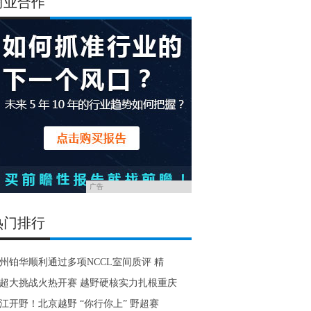
商业合作
广告
热门排行
州铂华顺利通过多项NCCL室间质评 精
超大挑战火热开赛 越野硬核实力扎根重庆
江开野！北京越野 “你行你上” 野超赛