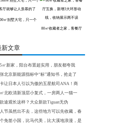
500㎡别墅大宅，只一个
80㎡收藏者之家，客餐厅
最新文章
15㎡新家，阳台布置超实用，朋友都夸我
张北京新能源指标中“标”通知书，抢走了
卡让日本人引以为傲的五星航司ANA！商
6㎡北欧清新顶层小复式，一房两人一猫一
款途观长这样？大众新款Tiguan无伪
人节虽然出不去，这些地方可以先收藏，春
个免签小国，比马代美，比大溪地浪漫，是