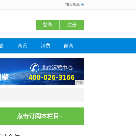
加入收藏
登录
注册
食
商讯
消费
微商
广告
点击订阅本栏目+