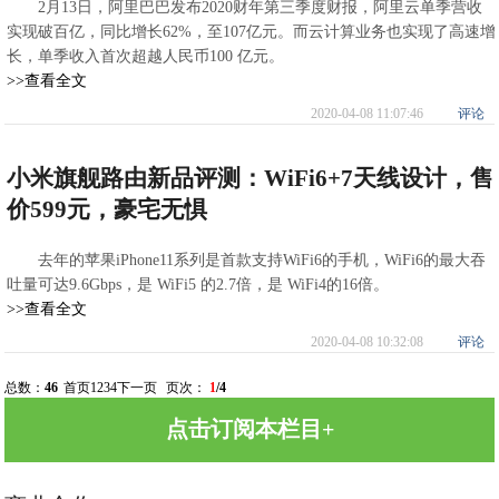
2月13日，阿里巴巴发布2020财年第三季度财报，阿里云单季营收
实现破百亿，同比增长62%，至107亿元。而云计算业务也实现了高速增
长，单季收入首次超越人民币100 亿元。
>>查看全文
2020-04-08 11:07:46
评论
小米旗舰路由新品评测：WiFi6+7天线设计，售
价599元，豪宅无惧
去年的苹果iPhone11系列是首款支持WiFi6的手机，WiFi6的最大吞
吐量可达9.6Gbps，是 WiFi5 的2.7倍，是 WiFi4的16倍。
>>查看全文
2020-04-08 10:32:08
评论
总数：
46
首页
1
2
3
4
下一页
页次：
1
/4
点击订阅本栏目+