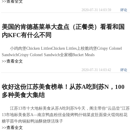
>>查看全文
2020-07-31 14:03:59
评论
美国的肯德基菜单大盘点（正餐类）看看和国
内KFC有什么不同
小鸡肉堡Chicken LittlesChicken Littles上校脆鸡堡Crispy Colonel
SandwichCrispy Colonel Sandwich全家桶Bucket Meals
>>查看全文
2020-07-31 14:03:42
评论
收好这份江苏美食榜单！从苏A吃到苏N，100
多种美食大集结
江苏13市十大地标美食从苏A吃到苏N今天，阁主带你“云品尝”江苏
13市地标美食苏A—南京鸭血粉丝金陵烤鸭什锦菜皮肚面柴火馄饨桂花
糖芋苗牛肉锅贴鸭油酥烧饼活珠子
>>查看全文