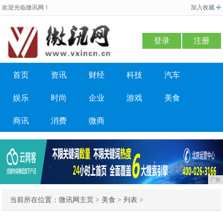
欢迎光临微讯网！
加入收藏
登录
注册
首页
资讯
财经
科技
汽车
娱乐
时尚
企业
游戏
美食
商讯
消费
微商
广告
当前所在位置：
微讯网主页
>
美食
> 列表 >