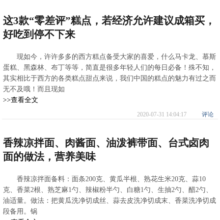
这3款“零差评”糕点，若经济允许建议成箱买，
好吃到停不下来
现如今，许许多多的西方糕点备受大家的喜爱，什么马卡龙、慕斯
蛋糕、黑森林、布丁等等，简直是很多年轻人们的每日必备！殊不知，
其实相比于西方的各类糕点甜点来说，我们中国的糕点的魅力有过之而
无不及哦！而且现如
>>查看全文
2020-07-31 14:04:17
评论
香辣凉拌面、肉酱面、油泼裤带面、台式卤肉
面的做法，营养美味
香辣凉拌面备料：面条200克、黄瓜半根、熟花生米20克、蒜10
克、香菜2根、熟芝麻1勺、辣椒粉半勺、白糖1勺、生抽2勺、醋2勺、
油适量。做法：把黄瓜洗净切成丝、蒜去皮洗净切成末、香菜洗净切成
段备用。锅