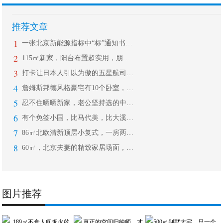
推荐文章
1
一张北京新能源指标中“标”通知书，抢
2
115㎡新家，阳台布置超实用，朋友都
3
打卡让日本人引以为傲的五星航司ANA
4
詹姆斯邦德风格豪宅有10个卧室，泳池
5
忍不住晒晒新家，老公坚持选的中式风格
6
有个免签小国，比马代美，比大溪地浪漫
7
86㎡北欧清新顶层小复式，一房两人一
8
60㎡，北京夫妻的精致家居场面，随手
图片推荐