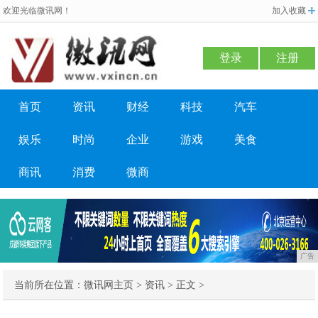
欢迎光临微讯网！
加入收藏
登录
注册
首页
资讯
财经
科技
汽车
娱乐
时尚
企业
游戏
美食
商讯
消费
微商
广告
当前所在位置：
微讯网主页
>
资讯
> 正文 >