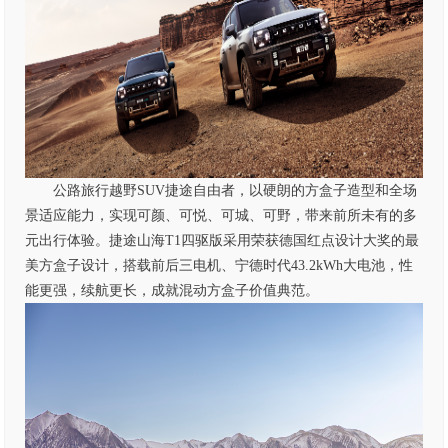
公路旅行越野SUV捷途自由者，以硬朗的方盒子造型和全场
景适应能力，实现可颜、可悦、可城、可野，带来前所未有的多
元出行体验。捷途山海T1四驱版采用荣获德国红点设计大奖的最
美方盒子设计，搭载前后三电机、宁德时代43.2kWh大电池，性
能更强，续航更长，成就混动方盒子价值典范。