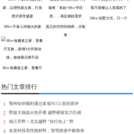
500㎡别墅大宅，只一个
189㎡不食人间烟火的家
真正的空间归纳师，才能
将
80㎡收藏者之家，客餐厅
热门文章排行
1
鄂州铂华顺利通过多项NCCL室间质评
2
野超大挑战火热开赛 越野硬核实力扎根
3
镇江开野！北京越野 “你行你上” 野
4
金发科技高性能材料，智驾旅途中极致体