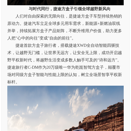
与时代同行，捷途方盒子引领全球越野新风向
人们对自由探索的无限向往，是捷途方盒子车型持续热销的
原动力。捷途汽车立足全球多元用车需求，新能源+新燃油双线
并举，持续拓展方盒子产品矩阵，不断升维用户价值，助力更多
人把“心中的向往”变成“自由的前往”。
捷途首款方盒子旅行者，搭载捷途XWD全自动智能四驱技
术，让越野无门槛，让世界无远方，让安全无上限，成功开启越
野平权新时代，将越野生活变成多数人触手可及的“诗和远方”。
捷途旅行者C-DM作为20万级唯一华为乾崑智驾方盒子，颠覆市
场对同级方盒子智能与性能上限的认知，树立全场景智享平权新
标杆。