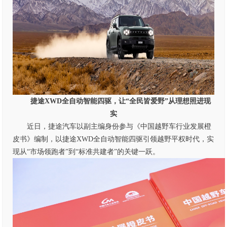
捷途
XWD全自动智能四驱
，
让
“
全民皆爱野
”
从
理想
照进现
实
近日，捷途汽车以副主编身份参与《中国越野车行业发展橙
皮书》编制，以捷途XWD全自动智能四驱引领越野平权时代，实
现从“市场领跑者”到“标准共建者”的关键一跃。