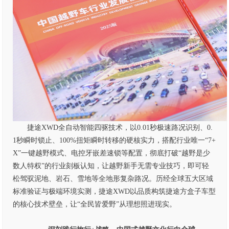
捷途XWD全自动智能四驱技术，以0.01秒极速路况识别、0.
1秒瞬时锁止、100%扭矩瞬时转移的硬核实力，搭配行业唯一“7+
X”一键越野模式、电控牙嵌差速锁等配置，彻底打破“越野是少
数人特权”的行业刻板认知，让越野新手无需专业技巧，即可轻
松驾驭泥地、岩石、雪地等全地形复杂路况。历经全球五大区域
标准验证与极端环境实测，捷途XWD以品质构筑捷途方盒子车型
的核心技术壁垒，让“全民皆爱野”从理想照进现实。