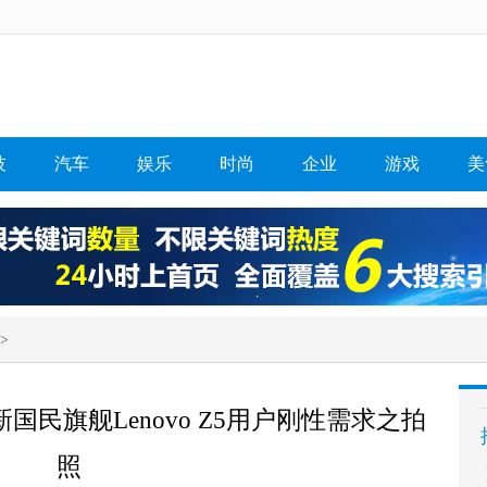
技
汽车
娱乐
时尚
企业
游戏
美
>
民旗舰Lenovo Z5用户刚性需求之拍
照