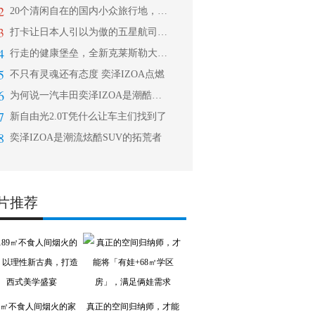
2
20个清闲自在的国内小众旅行地，让喧
3
打卡让日本人引以为傲的五星航司ANA
4
行走的健康堡垒，全新克莱斯勒大捷龙
5
不只有灵魂还有态度 奕泽IZOA点燃
6
为何说一汽丰田奕泽IZOA是潮酷单品
7
新自由光2.0T凭什么让车主们找到了
8
奕泽IZOA是潮流炫酷SUV的拓荒者
片推荐
89㎡不食人间烟火的家
真正的空间归纳师，才能