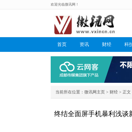
欢迎光临微讯网！
首页
资讯
财经
科
当前所在位置：
微讯网主页
>
财经
> 正文 
终结全面屏手机暴利浅谈新国