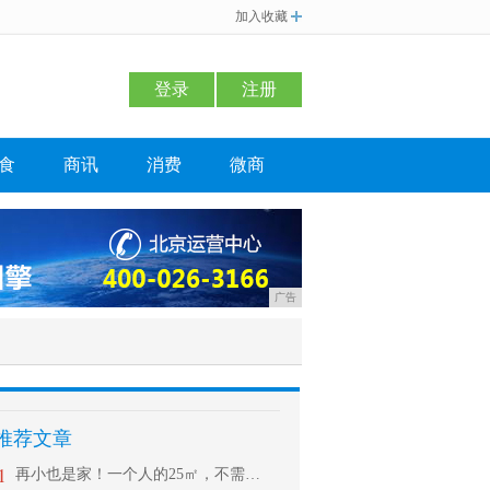
加入收藏
登录
注册
食
商讯
消费
微商
广告
推荐文章
1
再小也是家！一个人的25㎡，不需要太