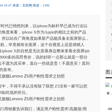
04:18:47
来源：互联网
阅读：1506
面屏时代已悄然到来，以iphone为标杆早已成为行业以
来看，iphone X作为Apple的相比之前的产品
，所以站在厂商角度如果新产品能具备全面屏那么，
于旗舰机，毕竟都有全面屏，这个在视觉上还是很唬人
phone X的自然是无比羡慕身边整体拿着全面屏iph
后8000多的高昂售价，说的好听一点那么就是一部分
位不愿为其买单，直白一些就是贵！不愿意买！直到
5的发布。
图
中，不得不承认没有除了联想 Z5没有一家可以把
99如此低的价位。
Z5用销量告诉我们，满足用户刚性需求!高颜值!用
1