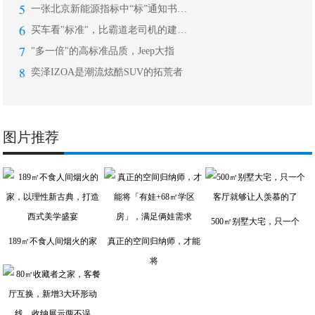
5
一张北京新能源指标中“标”通知书，抢
6
买车看"标准"，比霸道老司机的建议靠
7
"多一倍"的高标准品质，Jeep大指
8
奕泽IZOA是潮流炫酷SUV的拓荒者
图片推荐
500㎡别墅大宅，只一个
189㎡不食人间烟火的家
真正的空间归纳师，才能
将