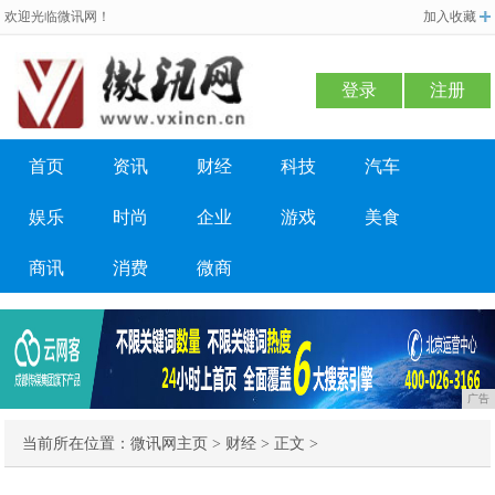
欢迎光临微讯网！
加入收藏
登录
注册
首页
资讯
财经
科技
汽车
娱乐
时尚
企业
游戏
美食
商讯
消费
微商
广告
当前所在位置：
微讯网主页
>
财经
> 正文 >