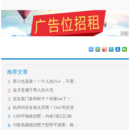
广告
推荐文章
1
再小也是家！一个人的25㎡，不需要太
2
这才是属于男人的大宅
3
还在装门套和柜子？你家out了！现在
4
杭州90后女孩太厉害！23m²毛坯变
5
1200平独栋别墅：内有5室6卫2厨
6
10套高颜值别墅户型带平面图，格调典