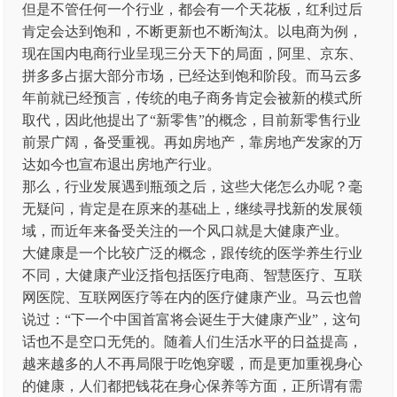
但是不管任何一个行业，都会有一个天花板，红利过后
肯定会达到饱和，不断更新也不断淘汰。以电商为例，
现在国内电商行业呈现三分天下的局面，阿里、京东、
拼多多占据大部分市场，已经达到饱和阶段。而马云多
年前就已经预言，传统的电子商务肯定会被新的模式所
取代，因此他提出了“新零售”的概念，目前新零售行业
前景广阔，备受重视。再如房地产，靠房地产发家的万
达如今也宣布退出房地产行业。
那么，行业发展遇到瓶颈之后，这些大佬怎么办呢？毫
无疑问，肯定是在原来的基础上，继续寻找新的发展领
域，而近年来备受关注的一个风口就是大健康产业。
大健康是一个比较广泛的概念，跟传统的医学养生行业
不同，大健康产业泛指包括医疗电商、智慧医疗、互联
网医院、互联网医疗等在内的医疗健康产业。马云也曾
说过：“下一个中国首富将会诞生于大健康产业”，这句
话也不是空口无凭的。随着人们生活水平的日益提高，
越来越多的人不再局限于吃饱穿暖，而是更加重视身心
的健康，人们都把钱花在身心保养等方面，正所谓有需