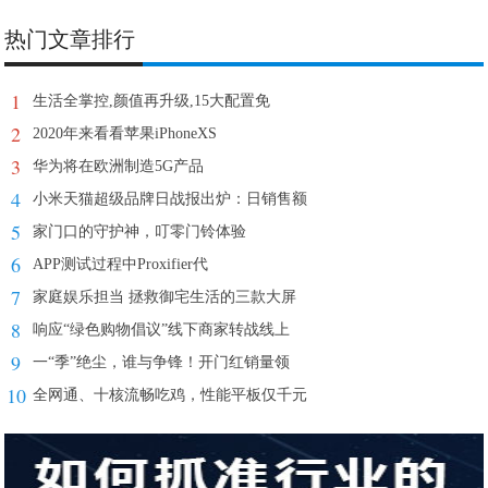
热门文章排行
1
生活全掌控,颜值再升级,15大配置免
2
2020年来看看苹果iPhoneXS
3
华为将在欧洲制造5G产品
4
小米天猫超级品牌日战报出炉：日销售额
5
家门口的守护神，叮零门铃体验
6
APP测试过程中Proxifier代
7
家庭娱乐担当 拯救御宅生活的三款大屏
8
响应“绿色购物倡议”线下商家转战线上
9
一“季”绝尘，谁与争锋！开门红销量领
10
全网通、十核流畅吃鸡，性能平板仅千元