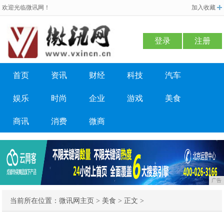
欢迎光临微讯网！
加入收藏
登录
注册
首页
资讯
财经
科技
汽车
娱乐
时尚
企业
游戏
美食
商讯
消费
微商
广告
当前所在位置：
微讯网主页
>
美食
> 正文 >