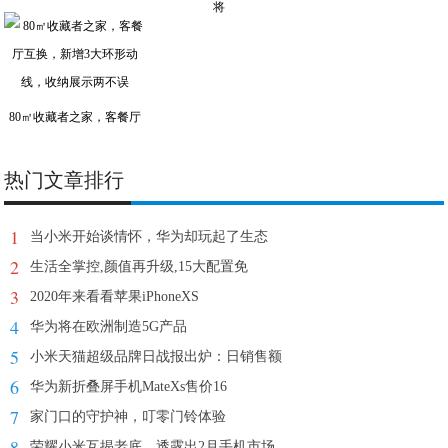
将
80㎡收藏者之家，客餐厅
热门文章排行
1
当小米开始谈情怀，华为却玩起了生态
2
生活全掌控,颜值再升级,15大配置免
3
2020年来看看苹果iPhoneXS
4
华为将在欧洲制造5G产品
5
小米天猫超级品牌日战报出炉：日销售额
6
华为新折叠屏手机MateXs售价16
7
家门口的守护神，叮零门铃体验
8
荣耀小米互揭老底，透露出2月手机市场