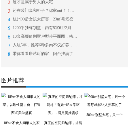
2
这才是属于男人的大宅
3
还在装门套和柜子？你家out了！现在
4
杭州90后女孩太厉害！23m²毛坯变
5
1200平独栋别墅：内有5室6卫2厨
6
10套高颜值别墅户型带平面图，格调典
7
入坑5年，推荐6种多肉不仅好养，还带
8
带你看看唐艺昕的家，阳台挂满了好多小
图片推荐
500㎡别墅大宅，只一个
189㎡不食人间烟火的家
真正的空间归纳师，才能