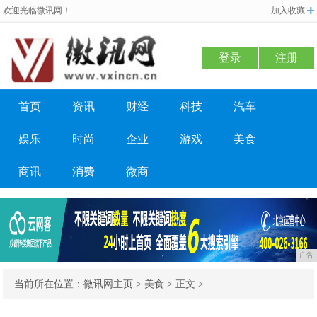
欢迎光临微讯网！
加入收藏
登录
注册
首页
资讯
财经
科技
汽车
娱乐
时尚
企业
游戏
美食
商讯
消费
微商
广告
当前所在位置：
微讯网主页
>
美食
> 正文 >