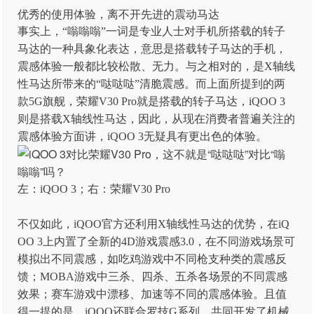
优秀的使用体验，离不开先进的震动马达
事实上，“嗡嗡嗡”一词是专业人士对手机所搭载的转子
马达的一种具象化表达，意思是搭载转子马达的手机，
震感体验一般都比较松散、无力。与之相对的，是X轴线
性马达所带来的“哒哒哒”清脆震感。而上面所提到的两
款5G旗舰，荣耀V30 Pro就是搭载的转子马达，iQOO 3
则是搭载X轴线性马达，因此，从现在消费者普遍关注的
震感体验方面讲，iQOO 3无疑具有更出色的体验。
左：iQOO 3；右：荣耀V30 Pro
不仅如此，iQOO官方还利用X轴线性马达的优势，在iQ
OO 3上内置了全新的4D游戏震感3.0，在不同游戏场景可
模拟出不同震感，如吃鸡游戏中不同枪支种类的震感反
馈；MOBA游戏中三杀、四杀、五杀各场景的不同震感
效果；赛车游戏中漂移、加速等不同的震感体验。且值
得一提的是，iQOO还联合罗技G系列，共同开发了机械