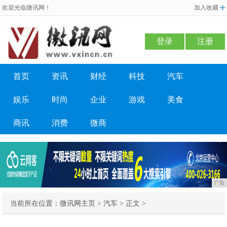
欢迎光临微讯网！
加入收藏
登录
注册
首页
资讯
财经
科技
汽车
娱乐
时尚
企业
游戏
美食
商讯
消费
微商
广告
当前所在位置：
微讯网主页
>
汽车
> 正文 >