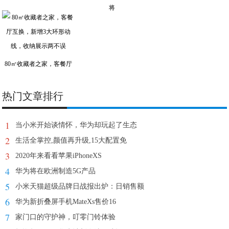
将
80㎡收藏者之家，客餐厅
热门文章排行
1
当小米开始谈情怀，华为却玩起了生态
2
生活全掌控,颜值再升级,15大配置免
3
2020年来看看苹果iPhoneXS
4
华为将在欧洲制造5G产品
5
小米天猫超级品牌日战报出炉：日销售额
6
华为新折叠屏手机MateXs售价16
7
家门口的守护神，叮零门铃体验