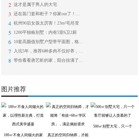
2
这才是属于男人的大宅
3
还在装门套和柜子？你家out了！现在
4
杭州90后女孩太厉害！23m²毛坯变
5
1200平独栋别墅：内有5室6卫2厨
6
10套高颜值别墅户型带平面图，格调典
7
入坑5年，推荐6种多肉不仅好养，还带
8
带你看看唐艺昕的家，阳台挂满了好多小
图片推荐
500㎡别墅大宅，只一个
189㎡不食人间烟火的家
真正的空间归纳师，才能