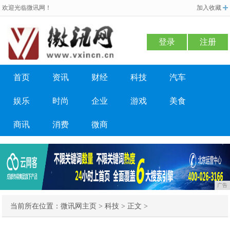
欢迎光临微讯网！
加入收藏
登录
注册
首页
资讯
财经
科技
汽车
娱乐
时尚
企业
游戏
美食
商讯
消费
微商
广告
当前所在位置：
微讯网主页
>
科技
> 正文 >