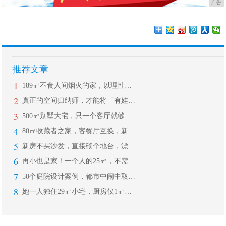
广告
推荐文章
1
189㎡不食人间烟火的家，以理性新古
2
真正的空间归纳师，才能将「有娃+68
3
500㎡别墅大宅，只一个客厅就够让人
4
80㎡收藏者之家，客餐厅互换，新增3
5
新房不买沙发，直接砌个地台，漂亮易打
6
再小也是家！一个人的25㎡，不需要太
7
50个庭院设计案例，都市中闹中取静，
8
她一人独住29㎡小宅，厨房仅1㎡，闺