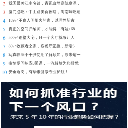
2
我国最美江南名镇，青瓦白墙庭院幽深，
3
厦门必吃：中山路美食攻略，闽南味吃透
4
189㎡不食人间烟火的家，以理性新古
5
真正的空间归纳师，才能将「有娃+68
6
500㎡别墅大宅，只一个客厅就够让人
7
80㎡收藏者之家，客餐厅互换，新增3
8
写真喷绘不干胶使用了解须知，原来这一
9
疫情期间响应0延迟，一汽解放为您排忧
10
安全返岗，有华银健康专业护航！