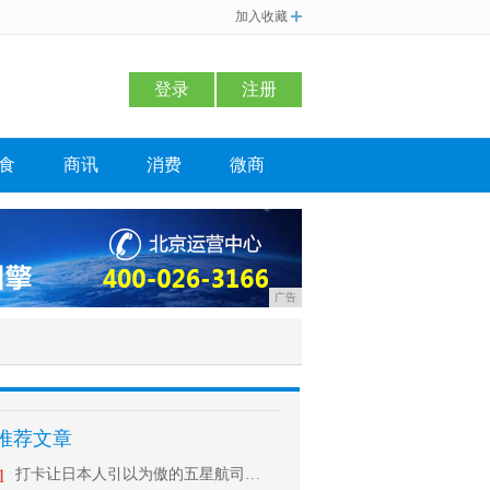
加入收藏
登录
注册
食
商讯
消费
微商
广告
推荐文章
1
打卡让日本人引以为傲的五星航司ANA