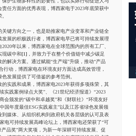
了保护生物多样性的必要性，也以实际行动促进人与
责任方面的优秀表现，博西家电于2023年底荣获中
荣。
的关键方向之一，也是助推家电产业变革和产业链全
续发展的积极践行者，博西家电早已将可持续发展理
2020年以来，博西家电在全球范围内的所有工厂、
实现碳中和
[1]
，并致力于在整个价值链中减少碳足
的解决方案。通过赋能“生产端”升级，推动“产品
组合行动，博西家电在环境友好方面达成高效管理，
绿色发展提供了可借鉴的参考范例。
的实践和成果，博西家电2023年获得多项殊荣，其
续实践案例绿点大奖”、《21世纪经济报道》“2023
商会颁发的“碳中和卓越奖”和《财联社》“环境友好
布斯中国年度最佳ESG实践雇主”以及江苏省绿色发展领
业到媒体、从组织机构到政府机关各层级的认可及表
国家电可持续发展高峰论坛上，博西家电还荣获了“可
锋产品奖”两大奖项，为新一年深耕可持续发展、促