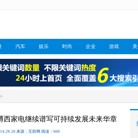
技
汽车
娱乐
时尚
企业
游戏
美
>
 博西家电继续谱写可持续发展未来华章
 14:28:28
来源：互联网
阅读：600