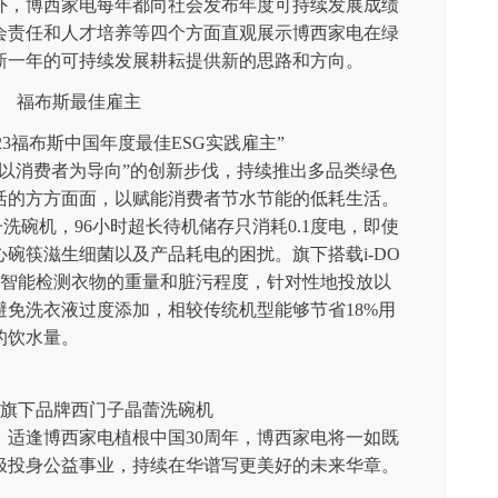
外，博西家电每年都向社会发布年度可持续发展成绩
会责任和人才培养等四个方面直观展示博西家电在绿
新一年的可持续发展耕耘提供新的思路和方向。
023福布斯中国年度最佳ESG实践雇主”
以消费者为导向”的创新步伐，持续推出多品类绿色
活的方方面面，以赋能消费者节水节能的低耗生活。
洗碗机，96小时超长待机储存只消耗0.1度电，即使
碗筷滋生细菌以及产品耗电的困扰。旗下搭载i-DO
能智能检测衣物的重量和脏污程度，针对性地投放以
免洗衣液过度添加，相较传统机型能够节省18%用
的饮水量。
旗下品牌西门子晶蕾洗碗机
年，适逢博西家电植根中国30周年，博西家电将一如既
极投身公益事业，持续在华谱写更美好的未来华章。