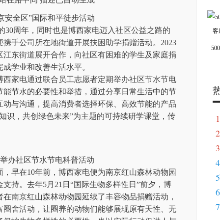
南京安全区”国际和平徒步活动
国的30周年，同时也是博西家电迈入社区公益之路的
电便携手公司所在地街道开展扶困助学捐赠活动。2023
5
区江东街道展开合作，向社区有困难的学生及家庭捐
完成学业和改善生活水平。
博西家电通过联合员工志愿者定期举办社区节水节电
节能节水的必要性和举措，通过分享日常生活中的节
互动与沟通，提高消费者选择环保、高效节能的产品
知识，共创绿色未来”为主题的可持续研学课堂，传
1
2
3
举办社区节水节电科普活动
4
面，早在10年前，博西家电便为南京红山森林动物园
5
支持。去年5月21日“国际生物多样性日”前夕，博
6
者在南京红山森林动物园延续了丰容物品捐赠活动，
7
富圈舍活动，让圈养的动物们能够展现原有天性、无