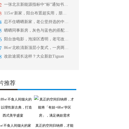
2
一张北京新能源指标中“标”通知书，抢
3
115㎡新家，阳台布置超实用，朋友都
4
忍不住晒晒新家，老公坚持选的中式风格
5
晒晒同事新房，灰色与蓝色的搭配，美到
6
阳台放电影，泡澡区透明，老宅改造花样
7
86㎡北欧清新顶层小复式，一房两人一
8
改款途观长这样？大众新款Tiguan
片推荐
89㎡不食人间烟火的家
真正的空间归纳师，才能