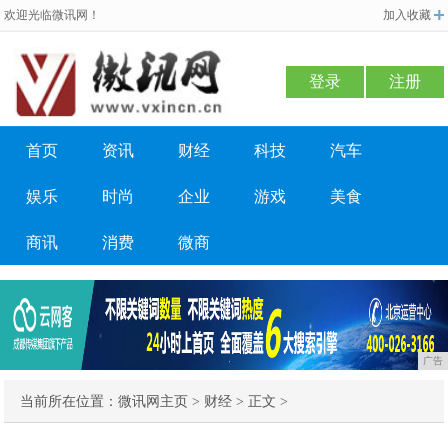
欢迎光临微讯网！
加入收藏
登录
注册
首页
资讯
财经
科技
汽车
娱乐
时尚
企业
游戏
美食
商讯
消费
微商
广告
当前所在位置：
微讯网主页
>
财经
> 正文 >