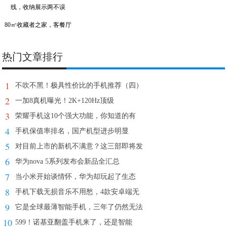
80㎡收藏者之家，客餐厅
热门文章排行
1
不吹不黑！极具性价比的手机推荐（四）
2
一加8真机曝光！2K+120Hz顶级
3
荣耀手机这10个强大功能，你知道的有
4
手机保值率排名，国产机型进步明显
5
对目前上市的新机不满意？这三部即将发
6
华为nova 5系列发布会新品全汇总
7
当小米开始谈情怀，华为却玩起了生态
8
手机下载无损音乐不用愁，4款安卓端无
9
它是全球最薄智能手机，三年了仍然无法
10
599！诺基亚翻盖手机来了，还是智能