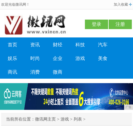
欢迎光临微讯网！
加入收藏
登录
注册
首页
资讯
财经
科技
汽车
娱乐
时尚
企业
游戏
美食
商讯
消费
微商
广告
当前所在位置：
微讯网主页
>
游戏
> 列表 >